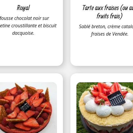
Royal
Tarte aux fraises (ou a
fruits frais)
ousse chocolat noir sur
letine croustillante et biscuit
S​ablé breton, crème catal
dacquoise.
fraises de Vendée.